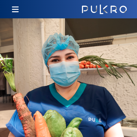
Inicio
Nuestros servicios
Únete al equipo
Responsabilidad social
Portafolio
PQRS
Línea ética